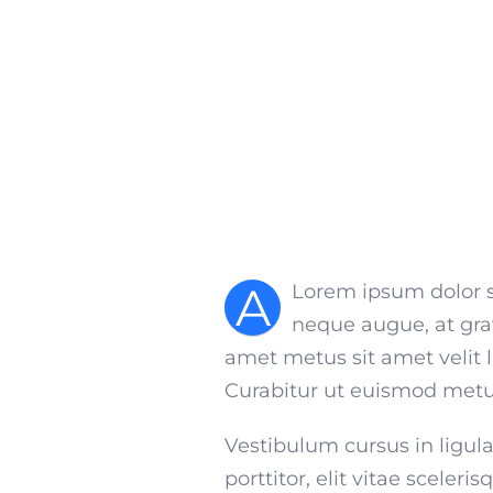
A
Lorem ipsum dolor si
neque augue, at grav
amet metus sit amet velit l
Curabitur ut euismod metus
Vestibulum cursus in ligula l
porttitor, elit vitae scele