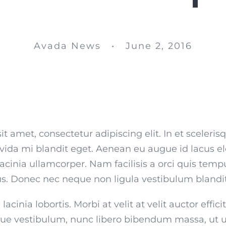
Avada News • June 2, 2016
t amet, consectetur adipiscing elit. In et sceler
ida mi blandit eget. Aenean eu augue id lacus ele
acinia ullamcorper. Nam facilisis a orci quis temp
. Donec nec neque non ligula vestibulum blandit 
acinia lobortis. Morbi at velit at velit auctor effici
risque vestibulum, nunc libero bibendum massa, ut u