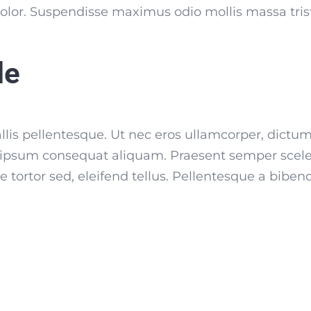
s dolor. Suspendisse maximus odio mollis massa tri
le
allis pellentesque. Ut nec eros ullamcorper, dictu
is ipsum consequat aliquam. Praesent semper scel
tie tortor sed, eleifend tellus. Pellentesque a bi