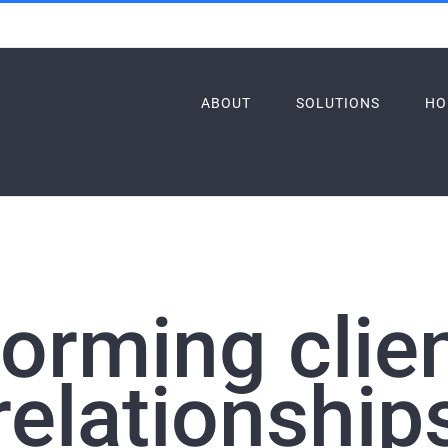
ABOUT
SOLUTIONS
HO
orming clie
relationship