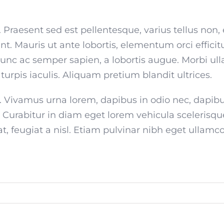
Praesent sed est pellentesque, varius tellus non, ef
unt. Mauris ut ante lobortis, elementum orci effici
 Nunc ac semper sapien, a lobortis augue. Morbi ul
rpis iaculis. Aliquam pretium blandit ultrices.
t. Vivamus urna lorem, dapibus in odio nec, dapi
. Curabitur in diam eget lorem vehicula scelerisqu
t, feugiat a nisl. Etiam pulvinar nibh eget ullamc