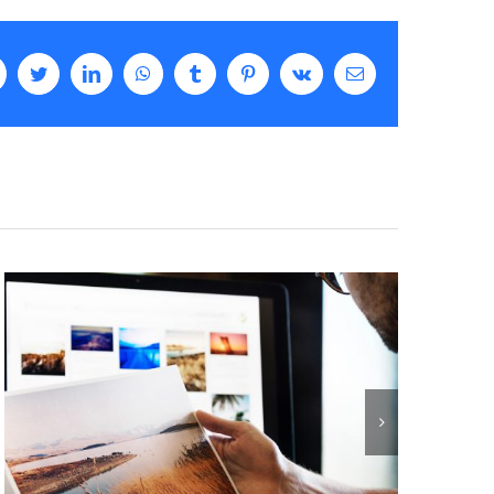
acebook
Twitter
LinkedIn
WhatsApp
Tumblr
Pinterest
Vk
Email